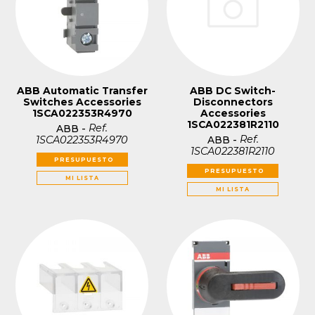
ABB Automatic Transfer
ABB DC Switch-
Switches Accessories
Disconnectors
1SCA022353R4970
Accessories
1SCA022381R2110
Ref.
ABB
-
Ref.
1SCA022353R4970
ABB
-
1SCA022381R2110
PRESUPUESTO
PRESUPUESTO
MI LISTA
MI LISTA