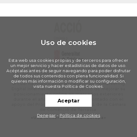
Uso de cookies
Esta web usa cookies propias y de terceros para ofrecer
un mejor servicio y hacer estadísticas de datos de uso.
Cyberall Group ha sido beneficiaria del Fondo
Acéptalas antes de seguir navegando para poder disfrutar
Europeo de Desarrollo Regional cuyo objetivo es
de todos sus contenidos con plena funcionalidad. Si
mejorar la competitividad de las Pymes y gracias
quieres más información o modificar su configuración,
al cual ha puesto en marcha un Plan de Marketing
visita nuestra Política de Cookies.
Digital Internacional con el objetivo de mejorar su
posicionamiento online en mercados exteriores
durante el año 2020. Para ello ha contado con el
Aceptar
apoyo del Programa XPANDE DIGITAL de la Cámara
de Comercio de Terrassa.
Denegar
-
Política de cookies
«Una manera de hacer Europa»