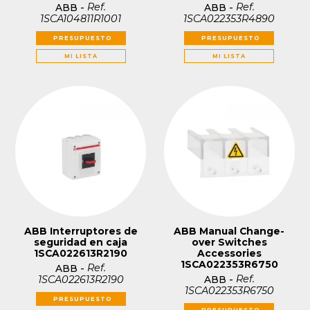
Ref.
Ref.
ABB
-
ABB
-
1SCA104811R1001
1SCA022353R4890
PRESUPUESTO
PRESUPUESTO
MI LISTA
MI LISTA
ABB Interruptores de
ABB Manual Change-
seguridad en caja
over Switches
1SCA022613R2190
Accessories
1SCA022353R6750
Ref.
ABB
-
Ref.
1SCA022613R2190
ABB
-
1SCA022353R6750
PRESUPUESTO
PRESUPUESTO