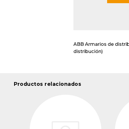
Envo
cabl
Apar
insta
ABB Armarios de distri
distribución)
Productos relacionados