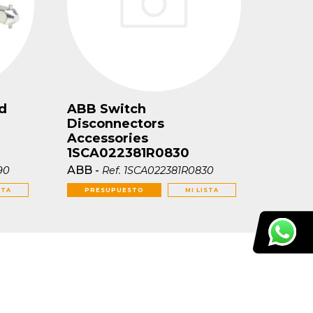
d
ABB Switch
Disconnectors
Accessories
1SCA022381R0830
ABB
-
90
Ref.
1SCA022381R0830
STA
PRESUPUESTO
MI LISTA