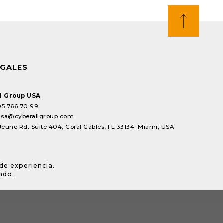
EGALES
l Group USA
05 766 70 99
usa@cyberallgroup.com
Jeune Rd. Suite 404, Coral Gables, FL 33134. Miami, USA
de experiencia.
ndo.