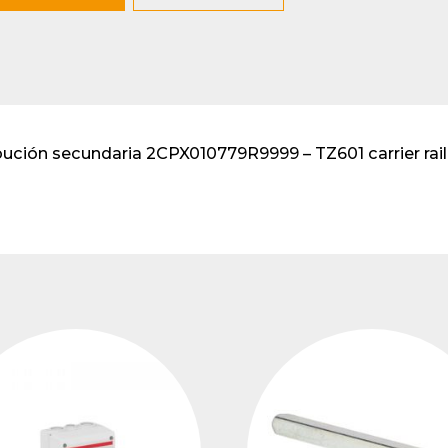
lventes y sistemas de
eado
atos modulares de
lación
bución secundaria 2CPX010779R9999 – TZ601 carrier ra