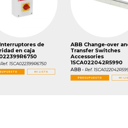
Interruptores de
ABB Change-over an
ridad en caja
Transfer Switches
022399R6750
Accessories
1SCA022042R5990
-
Ref.
1SCA022399R6750
ABB
-
Ref.
1SCA022042R59
SUPUESTO
MI LISTA
PRESUPUESTO
MI LI