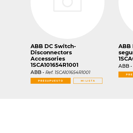
ABB DC Switch-
ABB 
Disconnectors
segu
Accessories
1SCA
1SCA101654R1001
ABB
ABB
-
Ref.
1SCA101654R1001
PRE
PRESUPUESTO
MI LISTA