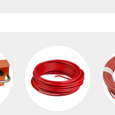
lventes y sistemas de
eado
atos modulares de
lación