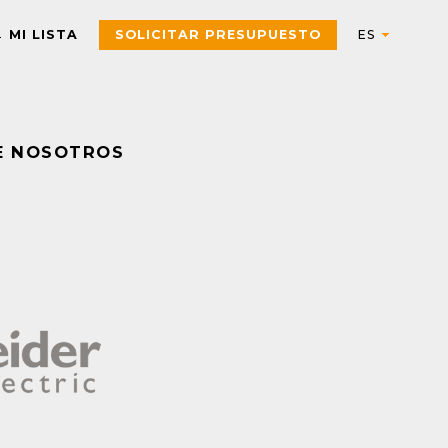
MI LISTA
SOLICITAR PRESUPUESTO
E NOSOTROS
Automation
AUTOMATIZACIÓN Y CONTROL INDUSTRIAL
Electric
Aparatos de control
Interfaces, Relés de contr
y medida
Arrancadores de motor,
contactores y
Pulsadores, selectores,
componentes de
pilotos, botoneras y
protección
combinadores
PAC, PLC y otros
Sensores y Sistemas RFID
controladores
Variadores de velocidad y
Envolventes Universales
arrancadores
Fuentes de alimentación y