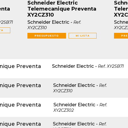
Schneider Electric
Schne
enta
Telemecanique Preventa
Tele
XY2CZ310
XY2C
Schneider Electric
-
Schnei
Y2SB71
Ref.
XY2CZ310
XY2CZ
TA
PRESUPUESTO
MI LISTA
PRE
anique Preventa
Schneider Electric
-
Ref.
XY2SB71
anique Preventa
Schneider Electric
-
Ref.
XY2CZ310
anique Preventa
Schneider Electric
-
Ref.
XY2CZ302
anique Preventa
Schneider Electric
-
Ref.