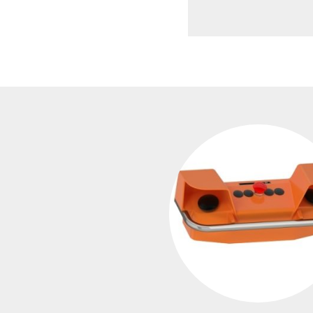
Envo
cabl
Apar
insta