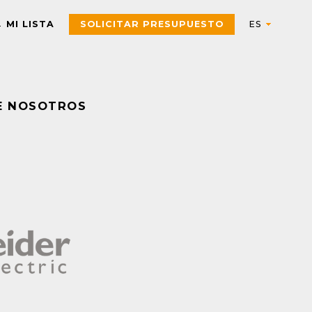
MI LISTA
SOLICITAR PRESUPUESTO
E NOSOTROS
Automation
AUTOMATIZACIÓN Y CONTROL INDUSTRIAL
Electric
Aparatos de control
Interfaces, Relés de contr
y medida
Arrancadores de motor,
contactores y
Pulsadores, selectores,
componentes de
pilotos, botoneras y
protección
combinadores
PAC, PLC y otros
Sensores y Sistemas RFID
controladores
Variadores de velocidad y
Envolventes Universales
arrancadores
Fuentes de alimentación y