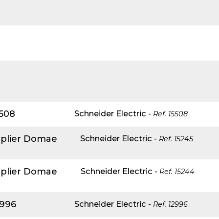
lventes y sistemas de
eado
atos modulares de
lación
5508
Schneider Electric
-
Ref.
15508
pplier Domae
Schneider Electric
-
Ref.
15245
pplier Domae
Schneider Electric
-
Ref.
15244
2996
Schneider Electric
-
Ref.
12996