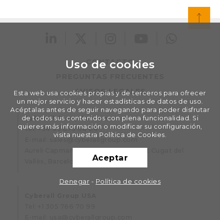
Uso de cookies
CONTACTO
PREGUNTAS FRECUENTES
AVISOS LEGALES
Esta web usa cookies propias y de terceros para ofrecer
un mejor servicio y hacer estadísticas de datos de uso.
Acéptalas antes de seguir navegando para poder disfrutar
Cyberall Group Europe
de todos sus contenidos con plena funcionalidad. Si
quieres más información o modificar su configuración,
Tel:
+34 93 675 64 04
visita nuestra Política de Cookies.
E-mail:
sales@cyberallgroup.com
Aureli Capmany, 2 local 7. 08195 Sant Cugat del
Aceptar
Vallès, Barcelona, España.
Denegar
-
Política de cookies
Cyberall Group USA
Tel:
+1 305 766 70 99
E-mail:
usa@cyberallgroup.com