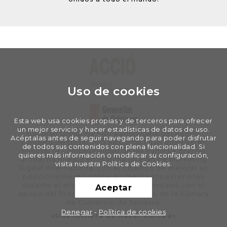
Uso de cookies
Esta web usa cookies propias y de terceros para ofrecer
un mejor servicio y hacer estadísticas de datos de uso.
Cyberall Group ha sido beneficiaria del Fondo
Acéptalas antes de seguir navegando para poder disfrutar
Europeo de Desarrollo Regional cuyo objetivo es
de todos sus contenidos con plena funcionalidad. Si
mejorar la competitividad de las Pymes y gracias
quieres más información o modificar su configuración,
al cual ha puesto en marcha un Plan de Marketing
visita nuestra Política de Cookies.
Digital Internacional con el objetivo de mejorar su
posicionamiento online en mercados exteriores
durante el año 2020. Para ello ha contado con el
Aceptar
apoyo del Programa XPANDE DIGITAL de la Cámara
de Comercio de Terrassa.
Denegar
-
Política de cookies
«Una manera de hacer Europa»