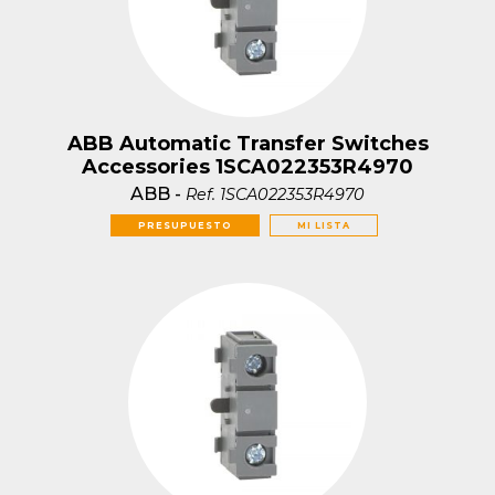
ABB Automatic Transfer Switches
Accessories 1SCA022353R4970
ABB
-
Ref.
1SCA022353R4970
PRESUPUESTO
MI LISTA