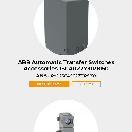
ABB Automatic Transfer Switches
Accessories 1SCA022731R8150
ABB
-
Ref.
1SCA022731R8150
PRESUPUESTO
MI LISTA