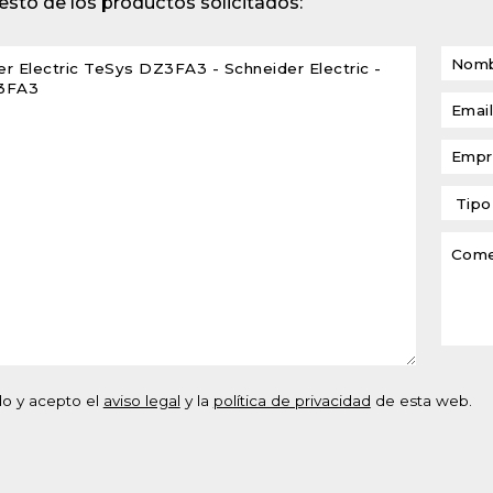
sto de los productos solicitados:
lventes y sistemas de
eado
atos modulares de
lación
do y acepto el
aviso legal
y la
política de privacidad
de esta web.