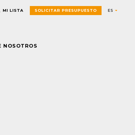
MI LISTA
SOLICITAR PRESUPUESTO
E NOSOTROS
Automation
AUTOMATIZACIÓN Y CONTROL INDUSTRIAL
Electric
Aparatos de control
Interfaces, Relés de contr
y medida
Arrancadores de motor,
contactores y
Pulsadores, selectores,
componentes de
pilotos, botoneras y
protección
combinadores
PAC, PLC y otros
Sensores y Sistemas RFID
controladores
Variadores de velocidad y
Envolventes Universales
arrancadores
Fuentes de alimentación y