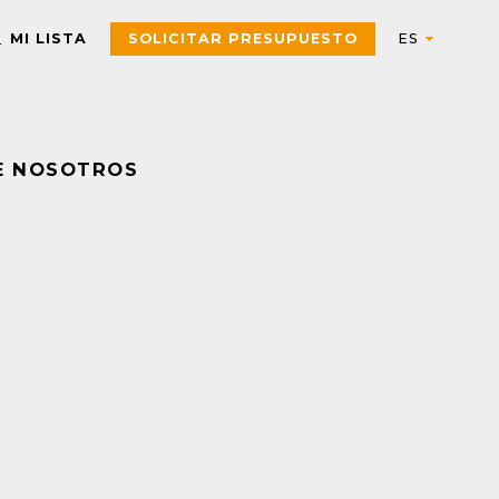
MI LISTA
SOLICITAR PRESUPUESTO
E NOSOTROS
Automation
AUTOMATIZACIÓN Y CONTROL INDUSTRIAL
Electric
Aparatos de control
Interfaces, Relés de contr
y medida
Arrancadores de motor,
contactores y
Pulsadores, selectores,
componentes de
pilotos, botoneras y
protección
combinadores
PAC, PLC y otros
Sensores y Sistemas RFID
controladores
Variadores de velocidad y
Envolventes Universales
arrancadores
Fuentes de alimentación y