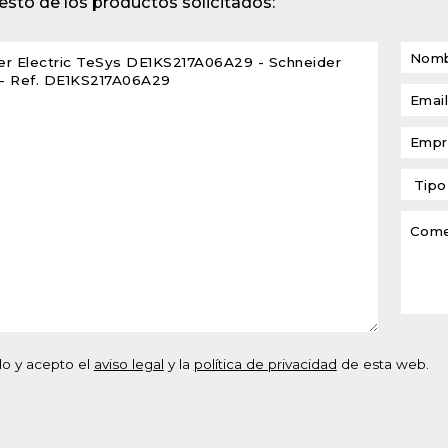
sto de los productos solicitados:
lventes y sistemas de
eado
atos modulares de
lación
do y acepto el
aviso legal
y la
política de privacidad
de esta web.