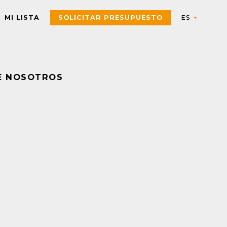
MI LISTA
SOLICITAR PRESUPUESTO
E NOSOTROS
Automation
AUTOMATIZACIÓN Y CONTROL INDUSTRIAL
Electric
Aparatos de control
Interfaces, Relés de contr
y medida
Arrancadores de motor,
contactores y
Pulsadores, selectores,
componentes de
pilotos, botoneras y
protección
combinadores
PAC, PLC y otros
Sensores y Sistemas RFID
controladores
Variadores de velocidad y
Envolventes Universales
arrancadores
Fuentes de alimentación y