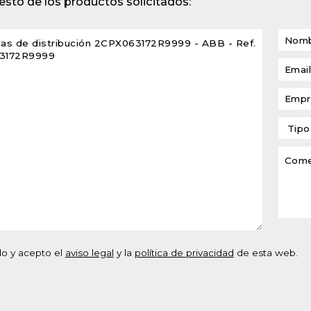
sto de los productos solicitados:
lventes y sistemas de
eado
atos modulares de
lación
do y acepto el
aviso legal
y la
política de privacidad
de esta web.