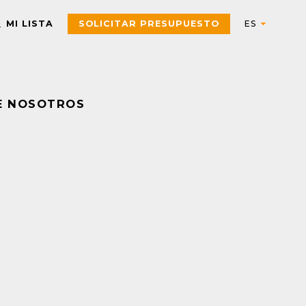
MI LISTA
SOLICITAR PRESUPUESTO
E NOSOTROS
Automation
AUTOMATIZACIÓN Y CONTROL INDUSTRIAL
Electric
Aparatos de control
Interfaces, Relés de contr
y medida
Arrancadores de motor,
contactores y
Pulsadores, selectores,
componentes de
pilotos, botoneras y
protección
combinadores
PAC, PLC y otros
Sensores y Sistemas RFID
controladores
Variadores de velocidad y
Envolventes Universales
arrancadores
Fuentes de alimentación y