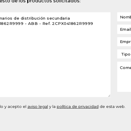
sto de los productos solicitados:
lventes y sistemas de
eado
atos modulares de
lación
do y acepto el
aviso legal
y la
política de privacidad
de esta web.