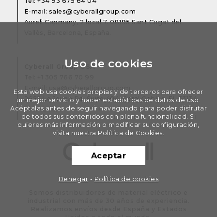
Tel:
+34 93 675 64 04
E-mail:
sales@cyberallgroup.com
Aureli Capmany, 2 local 7. 08195 Sant Cugat del
Vallès, Barcelona, España.
Uso de cookies
Cyberall Group USA
Tel:
+1 305 766 70 99
E-mail:
usa@cyberallgroup.com
Esta web usa cookies propias y de terceros para ofrecer
2655 Le Jeune Rd. Suite 404, Coral Gables, FL 33134.
un mejor servicio y hacer estadísticas de datos de uso.
Acéptalas antes de seguir navegando para poder disfrutar
Miami, USA
de todos sus contenidos con plena funcionalidad. Si
quieres más información o modificar su configuración,
visita nuestra Política de Cookies.
Aceptar
Denegar
-
Política de cookies
Somos distribuidores de material eléctrico e
industrial con más de 30 años de experiencia.
Realizamos envíos desde España y Estados