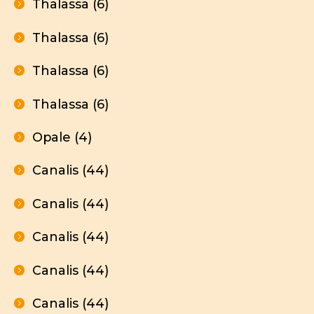
Thalassa (6)
Thalassa (6)
Thalassa (6)
Thalassa (6)
Opale (4)
Canalis (44)
Canalis (44)
Canalis (44)
Canalis (44)
Canalis (44)