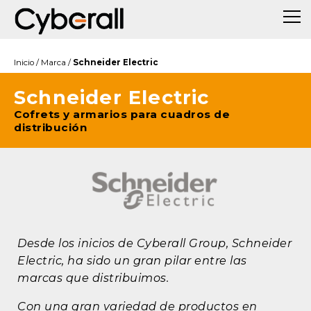
Inicio
/
Marca
/
Schneider Electric
Schneider Electric
Cofrets y armarios para cuadros de
distribución
Desde los inicios de Cyberall Group, Schneider
Electric, ha sido un gran pilar entre las
marcas que distribuimos.
Con una gran variedad de productos en