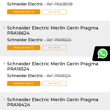
Schneider Electric
-
Ref.
PRA28058
PRESUPUESTO
MI LISTA
Schneider Electric Merlin Gerin Pragma
PRA16624
Schneider Electric
-
Ref.
PRA16624
PRESUPUESTO
MI LISTA
Schneider Electric Merlin Gerin Pragma
PRA16524
Schneider Electric
-
Ref.
PRA16524
PRESUPUESTO
MI LISTA
Schneider Electric Merlin Gerin Pragma
PRA16424