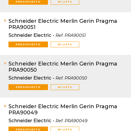
PRESUPUESTO
MI LISTA
Schneider Electric Merlin Gerin Pragma
PRA90051
Schneider Electric
-
Ref.
PRA90051
PRESUPUESTO
MI LISTA
Schneider Electric Merlin Gerin Pragma
PRA90050
Schneider Electric
-
Ref.
PRA90050
PRESUPUESTO
MI LISTA
Schneider Electric Merlin Gerin Pragma
PRA90049
Schneider Electric
-
Ref.
PRA90049
PRESUPUESTO
MI LISTA