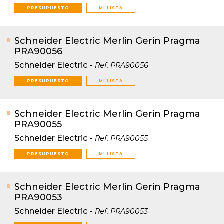
PRESUPUESTO
MI LISTA
Schneider Electric Merlin Gerin Pragma
PRA90056
Schneider Electric
-
Ref.
PRA90056
PRESUPUESTO
MI LISTA
Schneider Electric Merlin Gerin Pragma
PRA90055
Schneider Electric
-
Ref.
PRA90055
PRESUPUESTO
MI LISTA
Schneider Electric Merlin Gerin Pragma
PRA90053
Schneider Electric
-
Ref.
PRA90053