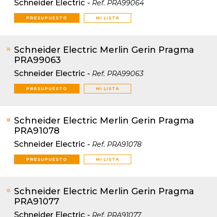
Schneider Electric
-
Ref.
PRA99064
PRESUPUESTO
MI LISTA
Schneider Electric Merlin Gerin Pragma
PRA99063
Schneider Electric
-
Ref.
PRA99063
PRESUPUESTO
MI LISTA
Schneider Electric Merlin Gerin Pragma
PRA91078
Schneider Electric
-
Ref.
PRA91078
PRESUPUESTO
MI LISTA
Schneider Electric Merlin Gerin Pragma
PRA91077
Schneider Electric
-
Ref.
PRA91077