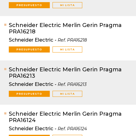
PRESUPUESTO
MI LISTA
Schneider Electric Merlin Gerin Pragma
PRA16218
Schneider Electric
-
Ref.
PRA16218
PRESUPUESTO
MI LISTA
Schneider Electric Merlin Gerin Pragma
PRA16213
Schneider Electric
-
Ref.
PRA16213
PRESUPUESTO
MI LISTA
Schneider Electric Merlin Gerin Pragma
PRA16124
Schneider Electric
-
Ref.
PRA16124