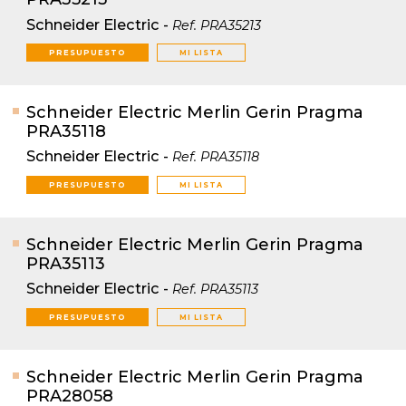
Schneider Electric
-
Ref.
PRA35213
PRESUPUESTO
MI LISTA
Schneider Electric Merlin Gerin Pragma
PRA35118
Schneider Electric
-
Ref.
PRA35118
PRESUPUESTO
MI LISTA
Schneider Electric Merlin Gerin Pragma
PRA35113
Schneider Electric
-
Ref.
PRA35113
PRESUPUESTO
MI LISTA
Schneider Electric Merlin Gerin Pragma
PRA28058