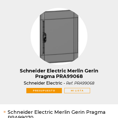
Schneider Electric Merlin Gerin
Pragma PRA99068
Schneider Electric
-
Ref.
PRA99068
PRESUPUESTO
MI LISTA
Schneider Electric Merlin Gerin Pragma
PRA99070