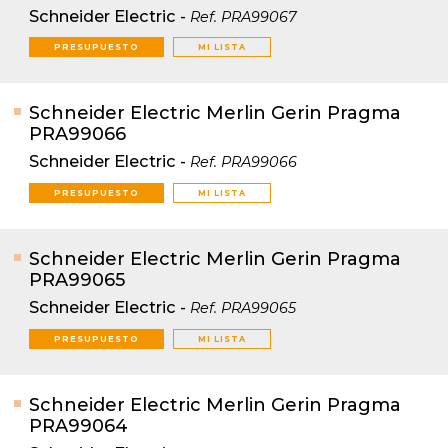
Schneider Electric
-
Ref.
PRA99067
PRESUPUESTO
MI LISTA
Schneider Electric Merlin Gerin Pragma
PRA99066
Schneider Electric
-
Ref.
PRA99066
PRESUPUESTO
MI LISTA
Schneider Electric Merlin Gerin Pragma
PRA99065
Schneider Electric
-
Ref.
PRA99065
PRESUPUESTO
MI LISTA
Schneider Electric Merlin Gerin Pragma
PRA99064