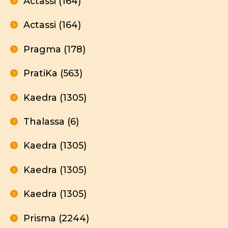
Actassi (164)
Actassi (164)
Pragma (178)
PratiKa (563)
Kaedra (1305)
Thalassa (6)
Kaedra (1305)
Kaedra (1305)
Kaedra (1305)
Prisma (2244)