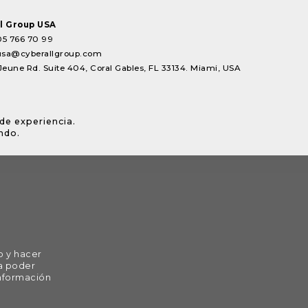
l Group USA
05 766 70 99
usa@cyberallgroup.com
Jeune Rd. Suite 404, Coral Gables, FL 33134. Miami, USA
de experiencia.
ndo.
o y hacer
ra poder
información