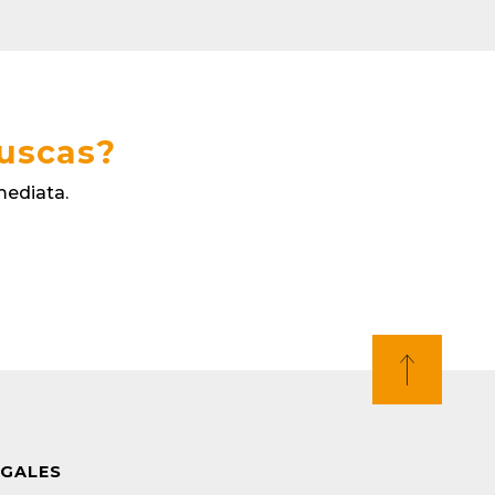
buscas?
mediata.
EGALES