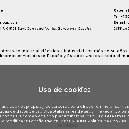
pe
Cyberal
Tel:
+1 3
lgroup.com
E-mail:
 7. 08195 Sant Cugat del Vallès, Barcelona, España.
2655 Le 
idores de material eléctrico e industrial con más de 30 años 
lizamos envíos desde España y Estados Unidos a todo el mu
Uso de cookies
 usa cookies propias y de terceros para ofrecer un mejor servici
ticas de datos de uso. Acéptalas antes de seguir navegando pa
de todos sus contenidos con plena funcionalidad. Si quieres más 
o modificar su configuración, visita nuestra Política de Cookies.