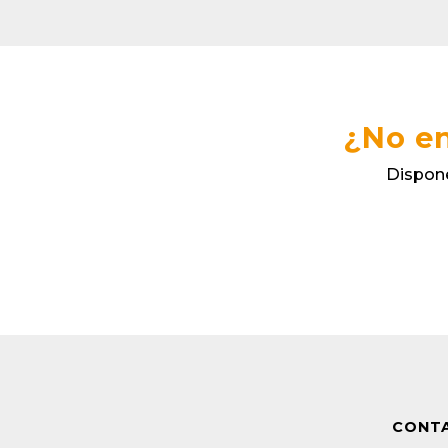
¿No en
Dispone
CONT