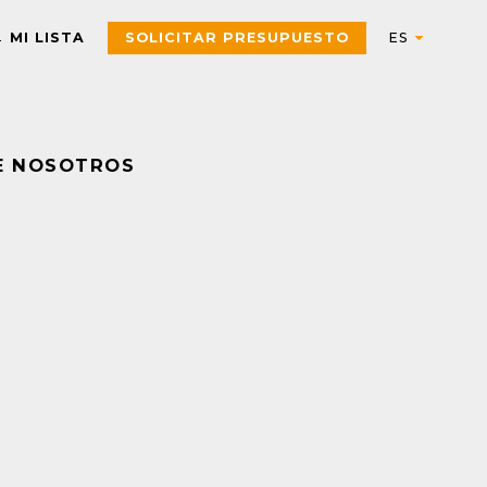
MI LISTA
SOLICITAR PRESUPUESTO
E NOSOTROS
Automation
AUTOMATIZACIÓN Y CONTROL INDUSTRIAL
Electric
Aparatos de control
Interfaces, Relés de contr
y medida
Arrancadores de motor,
contactores y
Pulsadores, selectores,
componentes de
pilotos, botoneras y
protección
combinadores
PAC, PLC y otros
Sensores y Sistemas RFID
controladores
Variadores de velocidad y
Envolventes Universales
arrancadores
Fuentes de alimentación y