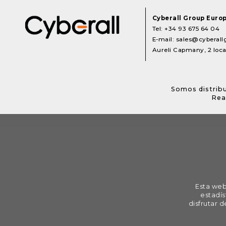
Cyberall Group Euro
Tel:
+34 93 675 64 04
E-mail:
sales@cyberal
Aureli Capmany, 2 local
Somos distribu
Rea
Esta web
estadís
disfrutar 