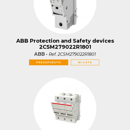
ABB Protection and Safety devices
2CSM279022R1801
ABB
-
Ref.
2CSM279022R1801
PRESUPUESTO
MI LISTA