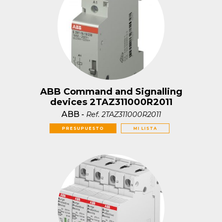
ABB Command and Signalling
devices 2TAZ311000R2011
ABB
-
Ref.
2TAZ311000R2011
PRESUPUESTO
MI LISTA