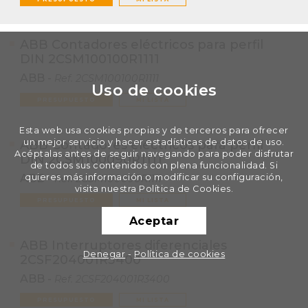
ABB Contadores eléctricos para perfil
DIN 2CSM100100R1111
ABB
-
Ref.
2CSM100100R1111
Uso de cookies
PRESUPUESTO
MI LISTA
Esta web usa cookies propias y de terceros para ofrecer
un mejor servicio y hacer estadísticas de datos de uso.
ABB Contadores eléctricos para perfil
Acéptalas antes de seguir navegando para poder disfrutar
DIN 2CSM100090R1111
de todos sus contenidos con plena funcionalidad. Si
ABB
-
quieres más información o modificar su configuración,
Ref.
2CSM100090R1111
visita nuestra Política de Cookies.
PRESUPUESTO
MI LISTA
Aceptar
ABB Interruptores diferenciales
Denegar
-
Política de cookies
2CSF204001R3400
ABB
-
Ref.
2CSF204001R3400
PRESUPUESTO
MI LISTA