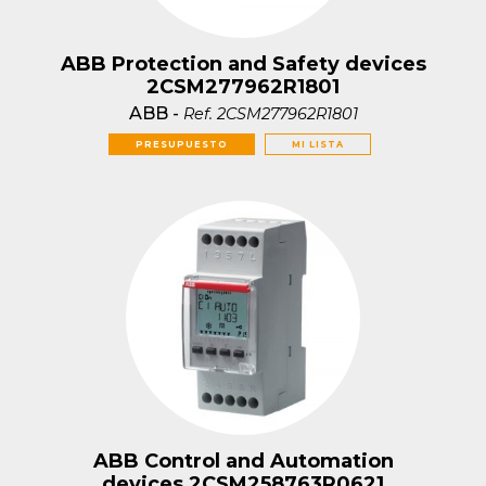
ABB Protection and Safety devices
2CSM277962R1801
ABB
-
Ref.
2CSM277962R1801
PRESUPUESTO
MI LISTA
ABB Control and Automation
devices 2CSM258763R0621