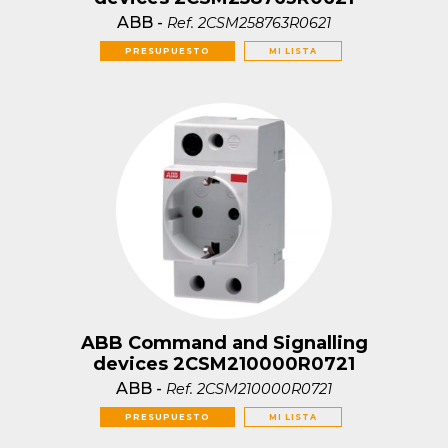
ABB
-
Ref.
2CSM258763R0621
PRESUPUESTO
MI LISTA
ABB Command and Signalling
devices 2CSM210000R0721
ABB
-
Ref.
2CSM210000R0721
PRESUPUESTO
MI LISTA