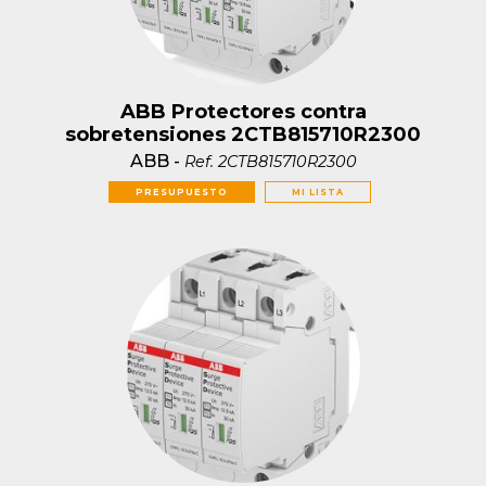
ABB Protectores contra
sobretensiones 2CTB815710R2300
ABB
-
Ref.
2CTB815710R2300
PRESUPUESTO
MI LISTA